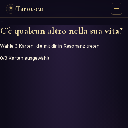
Tarotoui
✦
Tarocchi
C'è qualcun altro nella sua vita?
Chat
Wähle 3 Karten, die mit dir in Resonanz treten
Risposte dei Tarocchi
0
/3
Karten ausgewählt
Oracoli
Manzie
Astrologia
Numerologia