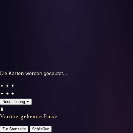
Oroscopi
Test
Glossario
Die Karten werden gedeutet…
✦ ✦ ✦
✦ ✦ ✦
Neue Lesung
✦
⏸️
Vorübergehende Pause
Zur Startseite
Schließen