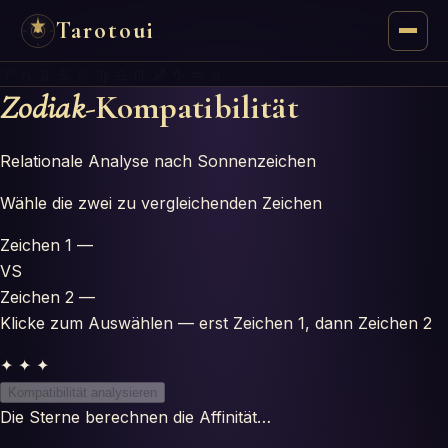
Tarotoui
♈ ♉ ♊ ♋ ♌ ♍ ♎ ♏ ♐ ♑ ♒ ♓
Tarocchi
Zodiak
-Kompatibilität
Chat
Relationale Analyse nach Sonnenzeichen
Risposte dei Tarocchi
Wähle die zwei zu vergleichenden Zeichen
Zeichen 1
—
Oracoli
VS
Zeichen 2
—
Manzie
Klicke zum Auswählen — erst Zeichen 1, dann Zeichen 2
Astrologia
✦ ✦ ✦
Kompatibilität analysieren
Numerologia
Die Sterne berechnen die Affinität…