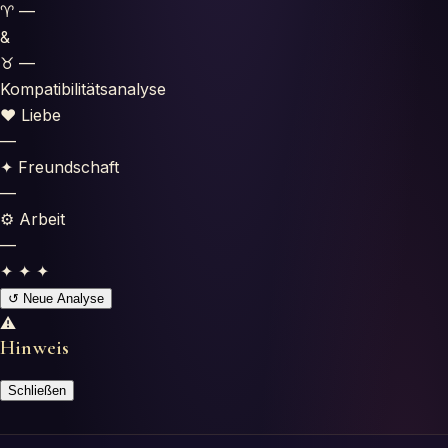
♈
—
Oroscopi
&
♉
—
Test
Kompatibilitätsanalyse
♥
Liebe
Glossario
—
✦
Freundschaft
—
⚙
Arbeit
—
✦ ✦ ✦
↺ Neue Analyse
⚠
Hinweis
Schließen