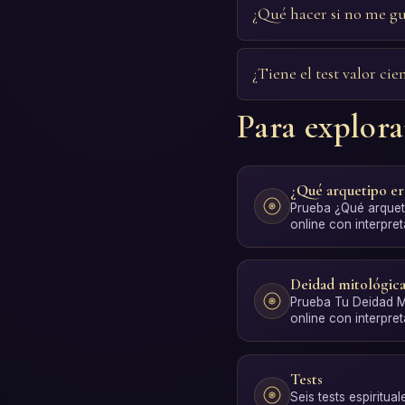
¿Qué hacer si no me gu
¿Tiene el test valor cien
Para explor
¿Qué arquetipo er
Prueba ¿Qué arqueti
online con interpre
sin registro.
Deidad mitológic
Prueba Tu Deidad Mi
online con interpre
sin registro.
Tests
Seis tests espiritual