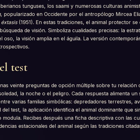
iberianos tunguses, los saami y numerosas culturas animis
n
, popularizado en Occidente por el antropólogo Mircea El
 éxtasis
(1951). En estas tradiciones, el animal protector s
úsqueda de visión. Simboliza cualidades precisas: la estrate
el oso, la visión amplia en el águila. La versión contemporá
trospectivos.
el test
unas veinte preguntas de opción múltiple sobre tu relación 
a soledad, la noche o el peligro. Cada respuesta alimenta u
ntre varias familias simbólicas: depredadores terrestres, a
al del test, la aplicación identifica el animal dominante que si
 modula. Recibes después una ficha descriptiva con las cu
ncias estacionales del animal según las tradiciones citada