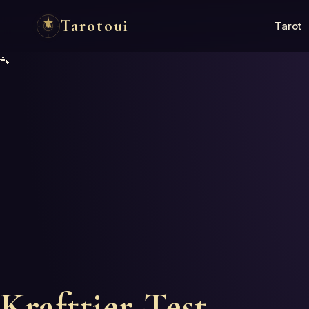
Tarotoui
Tarot
🐾
Krafttier-Test