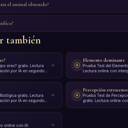
sta el animal obtenido?
tífico?
ar también
es?
Elemento dominante
po eres? gratis. Lectura
Prueba Test del Element
tación por IA en segundos,
Lectura online con inter
segundos, sin registro.
a
Percepción extrasenso
tológica gratis. Lectura
Prueba Test de Percepci
tación por IA en segundos,
gratis. Lectura online co
IA en segundos, sin …
es online con IA: