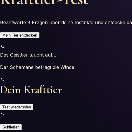
Beantworte 8 Fragen über deine Instinkte und entdecke das T
Mein Tier entdecken
🐾
Das Geisttier taucht auf…
Der Schamane befragt die Winde
🐾
Dein Krafttier
Test wiederholen
🐾
Schließen