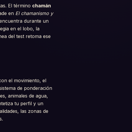
tas. El término
chamán
iade en
El chamanismo y
e encuentra durante un
gia en el lobo, la
nea del test retoma ese
con el movimiento, el
n sistema de ponderación
ves, animales de agua,
ntetiza tu perfil y un
alidades, las zonas de
s.