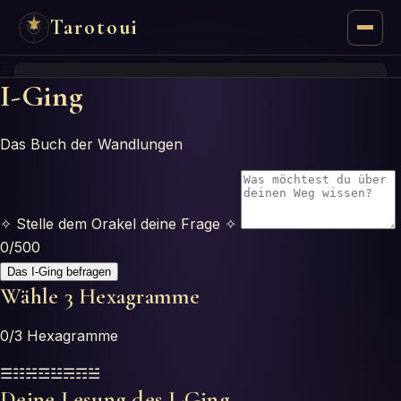
Tarotoui
☰☷
Tarot
I-Ging
Respuestas del Tarot
Das Buch der Wandlungen
Oráculos
✧
Stelle dem Orakel deine Frage
✧
Mancias
0
/500
Astrología
Das I-Ging befragen
Wähle 3 Hexagramme
Numerología
0
/3
Hexagramme
Horóscopos
☰☷☵☲☳☴☶☱
Deine Lesung des I-Ging