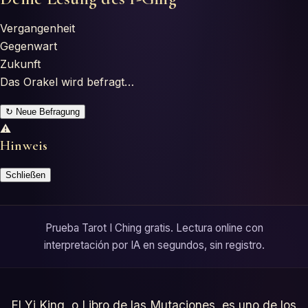
Tests
Vergangenheit
Glosario
Gegenwart
Zukunft
Das Orakel wird befragt…
↻
Neue Befragung
⚠
Hinweis
Schließen
Prueba Tarot I Ching gratis. Lectura online con
interpretación por IA en segundos, sin registro.
El Yi King, o Libro de las Mutaciones, es uno de los