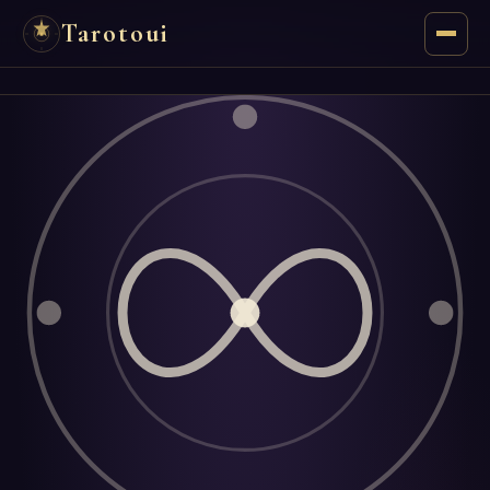
Tarotoui
Tarot
Respuestas del Tarot
Oráculos
Mancias
Astrología
Numerología
Horóscopos