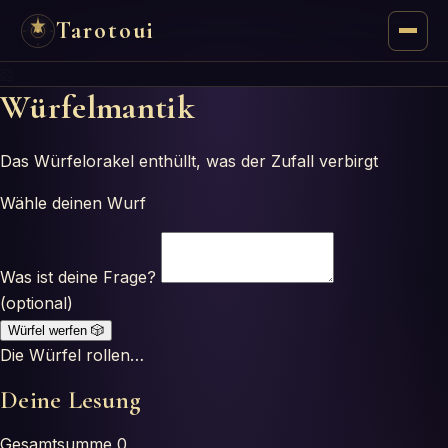
Tarotoui
⚄
Tarot
Würfelmantik
Respuestas del Tarot
Das Würfelorakel enthüllt, was der Zufall verbirgt
Oráculos
Wähle deinen Wurf
Mancias
Was ist deine Frage?
(optional)
Astrología
Würfel werfen
🎲
Die Würfel rollen…
Numerología
Deine Lesung
Horóscopos
Gesamtsumme
0