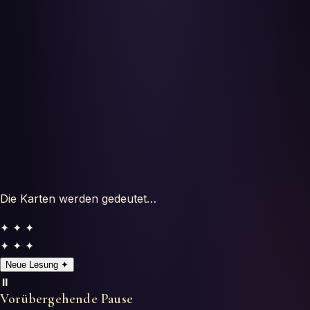
Horoskope
Tests
Glossar
Die Karten werden gedeutet…
✦ ✦ ✦
✦ ✦ ✦
Neue Lesung
✦
⏸️
Vorübergehende Pause