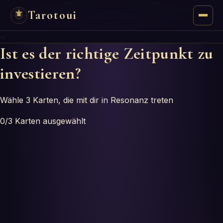
Tarotoui
✦
Tarot
Ist es der richtige Zeitpunkt zu
investieren?
Chat
Tarot-Antworten
Wähle 3 Karten, die mit dir in Resonanz treten
0
/3
Karten ausgewählt
Orakel
Mantik
Astrologie
Numerologie