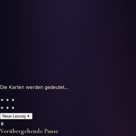
Horoskope
Tests
Glossar
Die Karten werden gedeutet…
✦ ✦ ✦
✦ ✦ ✦
Neue Lesung
✦
⏸️
Vorübergehende Pause