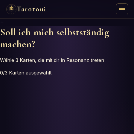
Tarotoui
✦
Tarot
Soll ich mich selbstständig
machen?
Chat
Tarot-Antworten
Wähle 3 Karten, die mit dir in Resonanz treten
0
/3
Karten ausgewählt
Orakel
Mantik
Astrologie
Numerologie