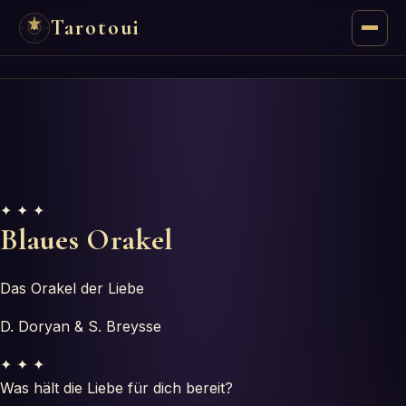
Tarotoui
Tarot
Chat
Tarot-Antworten
✦ ✦ ✦
Orakel
Blaues Orakel
Mantik
Das Orakel der Liebe
Astrologie
D. Doryan & S. Breysse
✦ ✦ ✦
Numerologie
Was hält die Liebe für dich bereit?